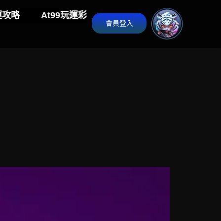
運攻略
At99玩運彩
會員登入