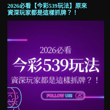
2026必看【今彩539玩法】原來
資深玩家都是這樣抓牌？！