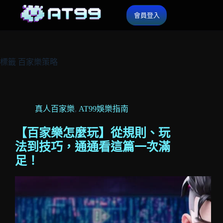
會員登入
標籤
百家樂策略
真人百家樂
,
AT99娛樂指南
【百家樂怎麼玩】從規則、玩
法到技巧，通通看這篇一次滿
足！