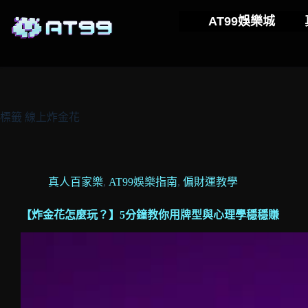
AT99娛樂城
標籤
線上炸金花
真人百家樂
,
AT99娛樂指南
,
偏財運教學
【炸金花怎麼玩？】5分鐘教你用牌型與心理學穩穩賺