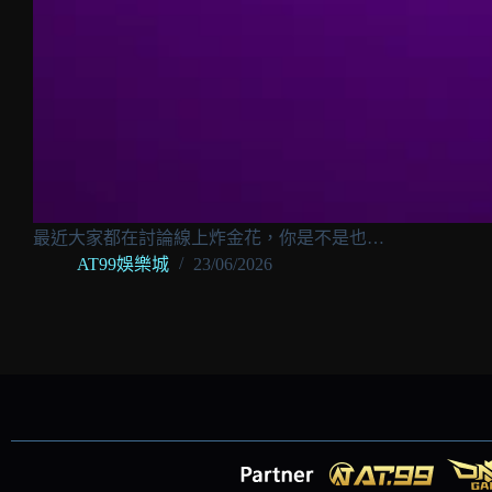
最近大家都在討論線上炸金花，你是不是也…
AT99娛樂城
23/06/2026