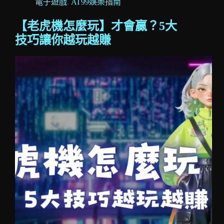
電子遊戲
,
AT99娛樂指南
【老虎機怎麼玩】才會贏？5大
技巧讓你越玩越賺