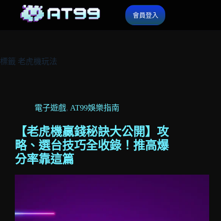
會員登入
標籤
老虎機玩法
電子遊戲
,
AT99娛樂指南
【老虎機贏錢秘訣大公開】攻
略、選台技巧全收錄！推高爆
分率靠這篇