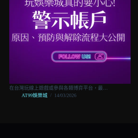
在台灣玩線上遊戲或參與各類博弈平台，最…
AT99娛樂城
14/03/2026