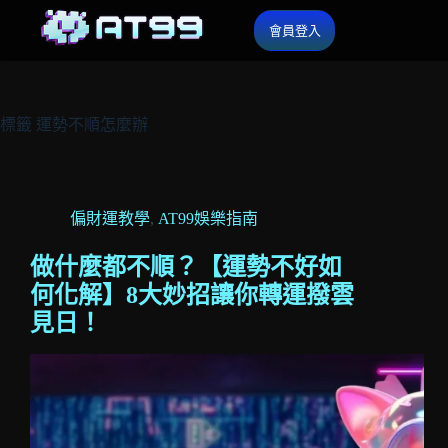
會員登入
標籤
運勢不順怎麼辦
偏財運教學
,
AT99娛樂指南
做什麼都不順？【運勢不好如
何化解】8大妙招讓你轉運撥雲
見日！