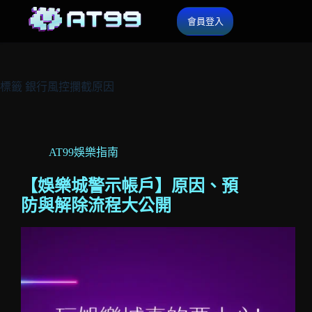
會員登入
標籤
銀行風控攔截原因
AT99娛樂指南
【娛樂城警示帳戶】原因、預
防與解除流程大公開