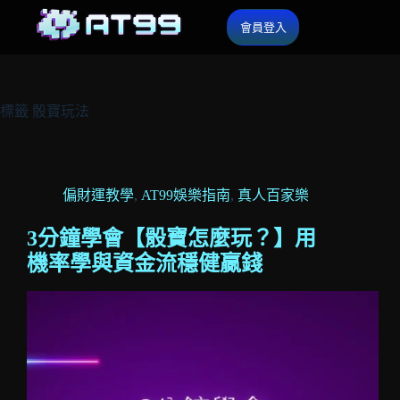
會員登入
標籤
骰寶玩法
偏財運教學
,
AT99娛樂指南
,
真人百家樂
3分鐘學會【骰寶怎麼玩？】用
機率學與資金流穩健贏錢