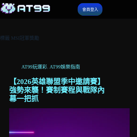
會員登入
標籤
MSI冠軍獎勵
AT99玩運彩
,
AT99娛樂指南
【2026英雄聯盟季中邀請賽】
強勢來襲！賽制賽程與戰隊內
幕一把抓