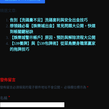
精選文章:
告別【洗碼量不足】洗碼套利與安全出金技巧
想領錢必看【娛樂城出金】常見問題大公開，快速
到帳關鍵秘訣
【娛樂城警示帳戶】原因、預防與解除流程大公開
【539養牌】與【539包牌術】從菜鳥變身職業贏家
的拖牌技巧
發佈留言
發佈留言必須填寫的電子郵件地址不會公開。
必填欄位標示為
*
*
名稱