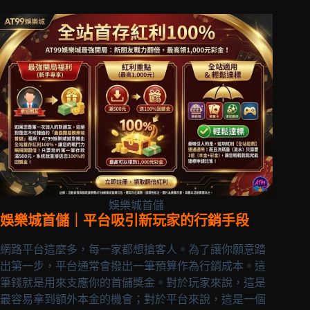
娛樂城首儲
娛樂城首儲｜平台吸引新玩家的行銷手段
網路平台這麼多，每一家都想搶客人。為了讓你願意踏
出第一步，平台通常會撥出一筆預算作為行銷成本。這
筆錢就是用來支應你的首儲獎金。對於玩家來說，這是
最容易拿到額外本金的機會；對於平台來說，這是一個