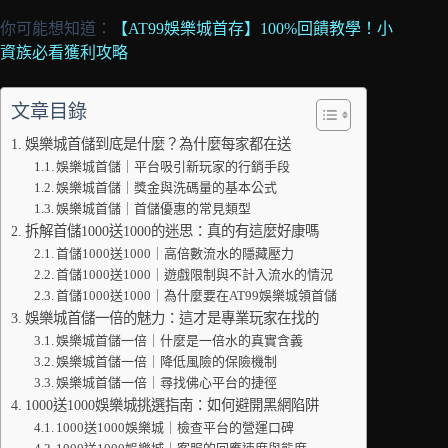
你可能想知道：
【AT99娛樂城首存】100%回饋教學！小
資族必看獲利攻略
文章目錄
娛樂城首儲到底是什麼？為什麼每家都在送
娛樂城首儲｜平台吸引新玩家的行銷手段
娛樂城首儲｜獎金與洗碼量的基本公式
娛樂城首儲｜首儲優惠的常見類型
拆解首儲1000送1000的迷思：真的有這麼好康嗎
首儲1000送1000｜高倍數流水的隱藏壓力
首儲1000送1000｜遊戲限制與不計入流水的情況
首儲1000送1000｜為什麼要在AT99娛樂城領首儲
娛樂城首儲一倍的魅力：這才是專業玩家在找的
娛樂城首儲一倍｜什麼是一倍水的真實含義
娛樂城首儲一倍｜降低風險的保險機制
娛樂城首儲一倍｜尋找佛心平台的捷徑
1000送1000娛樂城挑選指南：如何避開黑網陷阱
1000送1000娛樂城｜檢查平台的營運口碑