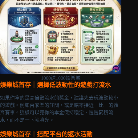
1000送1000娛樂城
娛樂城首存｜選擇低波動性的遊戲打流水
如果你拿的是高倍數流水的獎金，建議先去玩波動較小
的遊戲。例如百家樂的莊閒，或是賠率接近一比一的體
育賽事。這樣可以讓你的本金保持穩定，慢慢累積流
水，而不是一下就噴光。
娛樂城首存｜搭配平台的返水活動