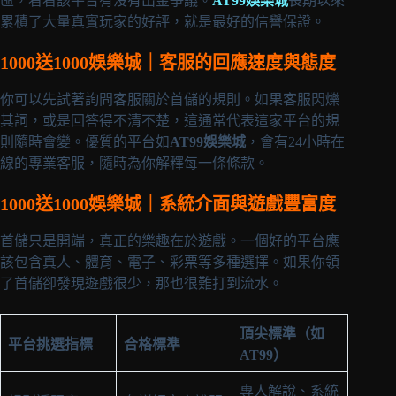
區，看看該平台有沒有出金爭議。
AT99娛樂城
長期以來
累積了大量真實玩家的好評，就是最好的信譽保證。
1000送1000娛樂城｜客服的回應速度與態度
你可以先試著詢問客服關於首儲的規則。如果客服閃爍
其詞，或是回答得不清不楚，這通常代表這家平台的規
則隨時會變。優質的平台如
AT99娛樂城
，會有24小時在
線的專業客服，隨時為你解釋每一條條款。
1000送1000娛樂城｜系統介面與遊戲豐富度
首儲只是開端，真正的樂趣在於遊戲。一個好的平台應
該包含真人、體育、電子、彩票等多種選擇。如果你領
了首儲卻發現遊戲很少，那也很難打到流水。
頂尖標準（如
平台挑選指標
合格標準
AT99）
專人解說、系統