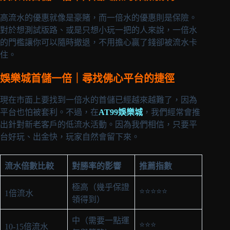
高流水的優惠就像是豪賭，而一倍水的優惠則是保險。
對於想測試版路、或是只想小玩一把的人來說，一倍水
的門檻讓你可以隨時撤退，不用擔心贏了錢卻被流水卡
住。
娛樂城首儲一倍｜尋找佛心平台的捷徑
現在市面上要找到一倍水的首儲已經越來越難了，因為
平台也怕被套利。不過，在
AT99娛樂城
，我們經常會推
出針對新老客戶的低流水活動。因為我們相信，只要平
台好玩、出金快，玩家自然會留下來。
流水倍數比較
對勝率的影響
推薦指數
極高（幾乎保證
⭐️⭐️⭐️⭐️⭐️
1倍流水
領得到）
中（需要一點運
⭐️⭐️⭐️
10-15倍流水