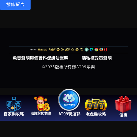
發佈留言
免責聲明與個資料保護法聲明
隱私權政策聲明
©2025版權所有歸AT99娛樂