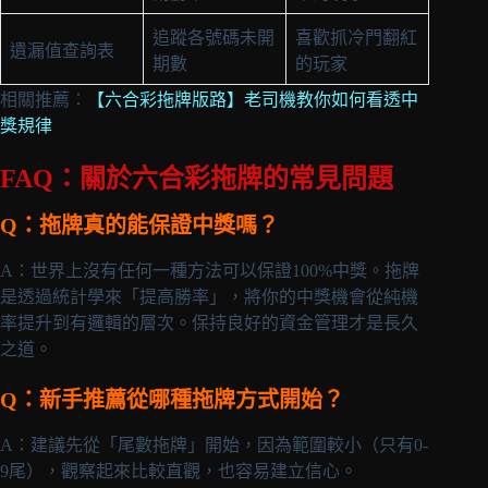
追蹤各號碼未開
喜歡抓冷門翻紅
遺漏值查詢表
期數
的玩家
相關推薦：
【六合彩拖牌版路】老司機教你如何看透中
獎規律
FAQ：關於六合彩拖牌的常見問題
Q：拖牌真的能保證中獎嗎？
A：世界上沒有任何一種方法可以保證100%中獎。拖牌
是透過統計學來「提高勝率」，將你的中獎機會從純機
率提升到有邏輯的層次。保持良好的資金管理才是長久
之道。
Q：新手推薦從哪種拖牌方式開始？
A：建議先從「尾數拖牌」開始，因為範圍較小（只有0-
9尾），觀察起來比較直觀，也容易建立信心。