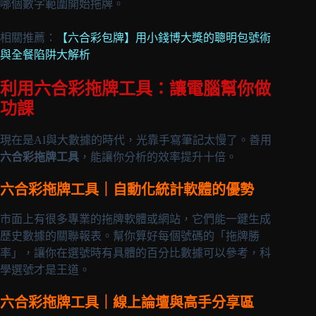
哪個數字範圍開始拖牌。
相關推薦：
【六合彩包牌】用小錢博大獎的聰明包號術
與全餐陷阱大解析
利用六合彩拖牌工具：讓電腦幫你做
功課
現在是AI與大數據的時代，光靠手寫筆記太慢了。善用
六合彩拖牌工具
，能讓你分析的效率提升十倍。
六合彩拖牌工具｜自動化統計軟體的優勢
市面上有很多專業的拖牌軟體或網站，它們能一鍵生成
歷史數據的關聯報表。幫你算好每個號碼的「拖牌勝
率」，讓你在選號時有具體的百分比數據可以參考，科
學選號才是王道。
六合彩拖牌工具｜線上論壇與高手分享區