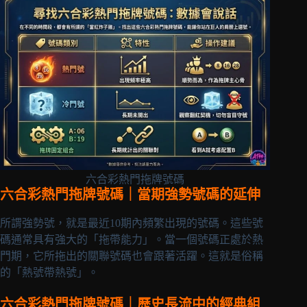
六合彩熱門拖牌號碼
六合彩熱門拖牌號碼｜當期強勢號碼的延伸
所謂強勢號，就是最近10期內頻繁出現的號碼。這些號
碼通常具有強大的「拖帶能力」。當一個號碼正處於熱
門期，它所拖出的關聯號碼也會跟著活躍。這就是俗稱
的「熱號帶熱號」。
六合彩熱門拖牌號碼｜歷史長流中的經典組