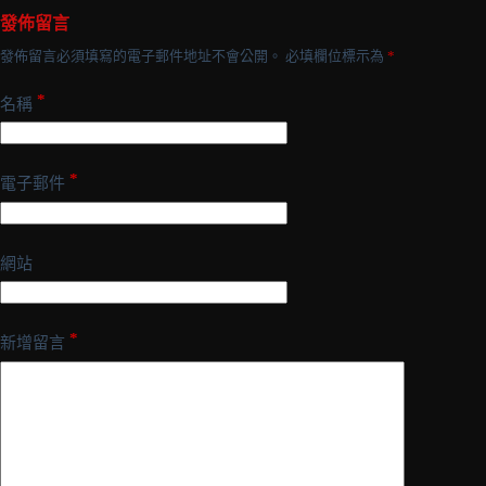
發佈留言
發佈留言必須填寫的電子郵件地址不會公開。
必填欄位標示為
*
*
名稱
*
電子郵件
網站
*
新增留言