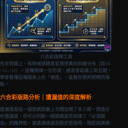
六合彩拖牌工具
在走勢圖上，有時候號碼會呈現完美的斜線分布（如10-
>11->12）。這種規律一旦形成，通常會延續三到五期。
學會看懂這種圖表上的「坡度」，能幫你預判號碼的落
點。
六合彩版路分析｜遺漏值的深度解析
遺漏值是指一個號碼距離上次開出隔了多少期。透過分
析遺漏值，你可以判斷一個號碼是否到達了「必須開
出」的臨界點。當遺漏值達到歷史極值時，搭配拖牌規