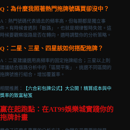
Q：為什麼我照著熱門拖牌號碼買卻沒中？
A：熱門號碼代表過去的頻率高，但每期都是獨立事
件。有時候會遇到「斷路」，也就是規律暫時失效。這
時候要觀察版路是否在轉向，適時調整你的分析策略。
Q：二星、三星、四星該如何搭配拖牌？
A：二星建議選用高頻率的固定拖牌組合；三星以上則
建議結合版路分析中的「區間平衡」，挑選不同區間的
拖牌號進行組合，增加覆蓋率。
相關推薦：
【六合彩包牌公式】大公開！精算成本與中
獎率的致富秘笈
贏在起跑點：在AT99娛樂城實踐你的
拖牌計畫