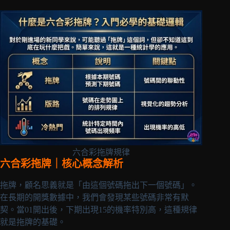
六合彩拖牌規律
六合彩拖牌｜核心概念解析
拖牌，顧名思義就是「由這個號碼拖出下一個號碼」。
在長期的開獎數據中，我們會發現某些號碼非常有默
契。當01開出後，下期出現15的機率特別高，這種規律
就是拖牌的基礎。