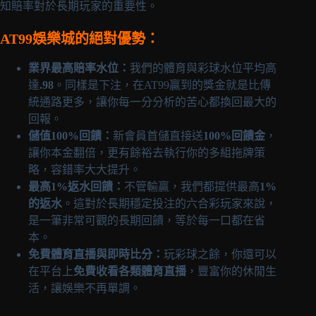
知賠率對於長期玩家的重要性。
AT99娛樂城的絕對優勢：
業界最高賠率水位：
我們的體育與彩球水位平均高
達
.98
。同樣是下注，在AT99贏到的獎金就是比傳
統通路更多，讓你每一分分析的苦心都換回最大的
回報。
儲值100%回饋：
新會員首儲直接送
100%回饋金
，
讓你本金翻倍，更有餘裕去執行你的多組拖牌策
略，容錯率大大提升。
最高1%返水回饋：
不管輸贏，我們都提供最高
1%
的返水
。這對於長期穩定投注的六合彩玩家來說，
是一筆非常可觀的長期回饋，等於每一口都在省
本。
免費體育直播與即時比分：
玩彩球之餘，你還可以
在平台上
免費收看各類體育直播
，豐富你的休閒生
活，讓娛樂不再單調。