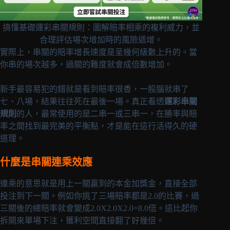
搞懂基礎運彩串關規則：圖解賠率相乘的複利威力，並
合理評估場次增加時的風險遞增。
實際上，串關的賠率增長速度是呈幾何級數上升的。當
你串的場次越多，過關的難度就會成倍數增加。
新手最容易犯的錯就是看到賠率很香，一股腦就串了
七、八場，結果往往死在最後一場。真正看透
運彩串關
規則
的人，最常使用的是二串一或三串一，在勝率與賠
率之間找到最完美的平衡點，才是能在這行活得久的硬
道理。
什麼是串關連乘效應
連乘的意思就是用上一關贏到的本金加獎金，直接全部
投注到下一關。例如你挑了三場賠率都是2.0的比賽，過
三關後的總賠率就會變成2.0X2.0X2.0=8.0倍。這比起你
拆開來單場下注，獲利空間直接翻了好幾倍。