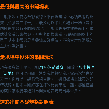
最低與最高的串關場次
一般來說，官方台彩或線上平台規定最少必須串兩場比
賽（也就是二串一），最多可以串到八場到十場（是不
同運彩平台有不同的規定）。場次越多雖然畫面上的預
估獎金看起來很爽，但對老司機來說，超過四關以上的
單子基本上都只是拿零錢去碰運氣，不適合當作常規的
主力作戰計畫。
走地場中投注的串關玩法
現在很多線上平台（如
AT99熊貓體育
）開放了
場中投注
（走地）
也可以串關，這對我們數據流玩家來說簡直是
天堂。你可以一邊看電視直播，一邊根據場上球員的即
時狀態，把兩場剛好都在打的比賽串在一起，那種控盤
的爽快感跟勝率絕對比開賽前盲猜高出非常多。
運彩串關基礎規格對照表