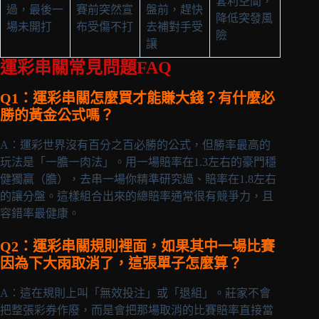
套利空間，
過，最後一
賽前突然宣
盤前，趕快
降低突發風
場未開打
布受傷不打
去補對手受
險
讓
運彩串關常見問題FAQ
Q1：運彩串關怎麼買才能賺大錢？有什麼必
勝的黃金公式嗎？
A：運彩世界沒有百分之百必勝的公式，但勝率最高的
玩法是「一膽一肉法」。用一場賠率在1.3左右的豪門穩
健獨贏（膽），去串一場你精準研究過、賠率在1.8左右
的讓分盤。這樣組合出來的總賠率通常很有競爭力，且
容錯率最健康。
Q2：運彩串關規則裡面，如果其中一場比賽
因為下大雨取消了，這張單子怎麼算？
A：這在規則上叫「無效投注」或「退組」。莊家不會
把整張彩券作廢，而是會把那場取消的比賽賠率直接當