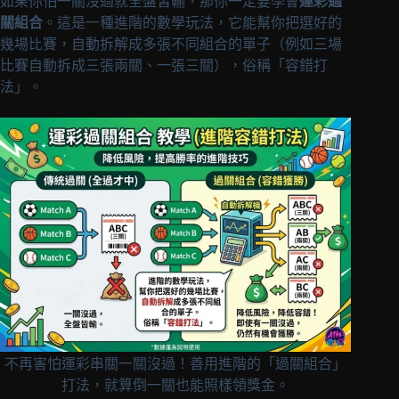
如果你怕一關沒過就全盤皆輸，那你一定要學會
運彩過
關組合
。這是一種進階的數學玩法，它能幫你把選好的
幾場比賽，自動拆解成多張不同組合的單子（例如三場
比賽自動拆成三張兩關、一張三關），俗稱「容錯打
法」。
不再害怕運彩串關一關沒過！善用進階的「過關組合」
打法，就算倒一關也能照樣領獎金。