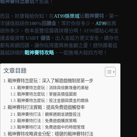
戰神賽特怎麼玩
才能贏！
而且，好康報給你知！在
AT99娛樂城
玩
戰神賽特
，第一
次儲值就送你
100%回饋金
！等於你存多少，
AT99
就再
送你多少，根本是雙倍籌碼拼爆分啊！AT99還貼心地支
援虛擬貨幣
USDT 儲值
，出入金超方便又安全，續存也
都有高額回饋，讓你玩得盡興無後顧之憂！趕快跟著這
篇超詳細的
戰神賽特攻略
，一起進場大殺四方吧！
文章目錄
戰神賽特怎麼玩：深入了解遊戲機制是第一步
戰神賽特怎麼玩｜消除與倍數堆疊的奧秘
戰神賽特怎麼玩｜掌握高價值圖案
戰神賽特怎麼玩｜投注金額與獎金的關係
戰神賽特打法實戰：提高免費遊戲觸發率
戰神賽特打法｜觀察週期並調整投注
戰神賽特打法｜免費遊戲購買策略
戰神賽特打法｜免費遊戲中的時間管理
戰神賽特攻略資金分配：穩健的戰神賽特打法