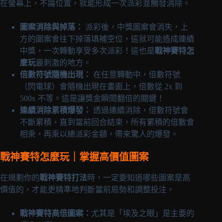
在螢幕上，不論位置，就能形成一次派彩並觸發消除。
圖案消除與掉落：
派彩後，中獎圖案會消失，上
方的圖案會往下掉落填補空位，這就可能造成連續
中獎，一次轉動享受多次派彩！這也是
戰神賽特怎
麼玩
最刺激的地方。
倍數符號隨機出現：
在任意轉動中，倍數符號
（閃電球）會隨機出現在畫面上，倍數從 2x 到
500x 不等。這是讓獎金瞬間翻倍的關鍵！
連續消除累積爆發：
透過連續消除，倍數符號會
不斷累積，直到當前回合結束，所有累積的倍數會
相乘，再乘以總派彩金額，帶來驚人的爆發。
戰神賽特怎麼玩｜掌握高價值圖案
在規劃你的
戰神賽特打法
時，一定要知道哪些圖案是高
價值的，才能更精準地判斷當前局勢和調整投注。
戰神賽特高倍圖案：
尤其是「埃及之眼」是主要的