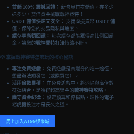
首儲 100% 震撼回饋：
新會員首次儲值，存多少
送多少，雙倍資金挑戰戰神賽特！
USDT 儲值快速又安全：
支援虛擬貨幣
USDT 儲
值
，保障您的交易隱私與速度。
續存享高額回饋：
每次續存都能獲得高比例回饋
金，讓您的
戰神賽特打法
持續不斷。
💡 掌握戰神賽特怎麼玩的核心秘訣
專注免費遊戲：
免費遊戲是高爆分的唯一途徑，
想盡辦法觸發它（或購買它）。
活用倍數累積：
在免費遊戲中，將消除與高倍數
符號結合，是獲得超高獎金的
戰神賽特攻略
。
謹守資金紀律：
設定預算和停損點，理性的
電子
老虎機
投注才是長久之道。
馬上加入AT99娛樂城