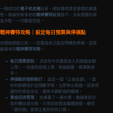
一個成功的
電子老虎機
玩家，絕對懂得資金管理的重要
性。無論你有多好的
戰神賽特玩法
技巧，沒有穩健的資
金分配，一切都是空談。
戰神賽特攻略｜設定每日預算與停損點
在開始遊戲之前，一定要為自己設定明確的界線，這是
最基本的
戰神賽特攻略
。
每日預算原則：
決定你今天願意投入的遊戲金額
上限。一旦達到這個上限，無論輸贏，都果斷收
手。
停損點的強制執行：
設定一個「止損金額」，當
你的餘額低於這個數字時，立即停止遊戲。這是保
護你的資金水位、避免大額虧損的鐵律。
資金回流管理：
如果贏了一筆大獎，建議將部分
盈利轉出或分開，只用初始資金繼續遊戲，確保
「贏的錢」是真正進到你的口袋。