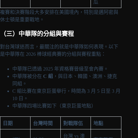
瓜
複賽和決賽階段大多安排在美國境內，特別是邁阿密與
休士頓是重要戰地。
（三）中華隊的分組與賽程
對台灣球迷而言，最關注的就是中華隊如何表現。以下
是中華隊在 2026 棒球經典賽的分組與賽程重點：
中華隊已透過 2025 年資格賽晉級至會內賽。
中華隊被分在
C 組
，與日本、韓國、澳洲、捷克
同組。
C 組比賽在東京巨蛋舉行，時間為 3 月 5 日至 3 月
10 日。
中華隊四場比賽如下（東京巨蛋地點）
日期
台灣時間
對戰隊伍
地點
台灣 vs 澳