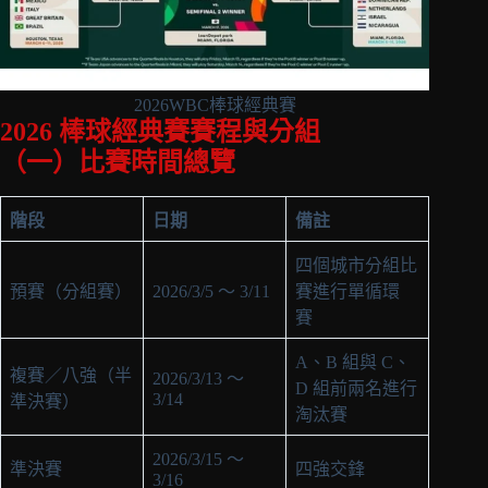
2026WBC棒球經典賽
2026 棒球經典賽賽程與分組
（一）比賽時間總覽
階段
日期
備註
四個城市分組比
預賽（分組賽）
2026/3/5 ～ 3/11
賽進行單循環
賽
A、B 組與 C、
複賽／八強（半
2026/3/13 ～
D 組前兩名進行
3/14
準決賽）
淘汰賽
2026/3/15 ～
準決賽
四強交鋒
3/16