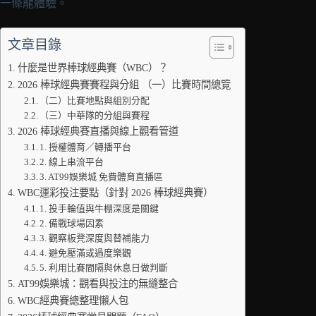
一條龍體驗。
文章目錄
什麼是世界棒球經典賽（WBC）？
2026 棒球經典賽賽程與分組 （一）比賽時間總覽
（二）比賽地點與組別分配
（三）中華隊的分組與賽程
2026 棒球經典賽直播與線上觀看管道
1. 授權體育／轉播平台
2. 線上串流平台
3. AT99娛樂城 免費體育直播區
WBC運彩投注要點（針對 2026 棒球經典賽）
1. 投手輪值與牛棚深度是關鍵
2. 備戰球場因素
3. 觀察板凳深度與替補能力
4. 避免壓滿或過度樂觀
5. 利用比賽間隔與休息日做判斷
AT99娛樂城：觀看與投注的無縫整合
WBC經典賽總整理懶人包