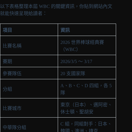
以下表格整理本屆 WBC 的關鍵資訊，你貼到網站內文
就能快速呈現給讀者：
項目
資訊
2026 世界棒球經典賽
比賽名稱
（WBC）
賽期
2026/3/5 ～ 3/17
參賽隊伍
20 支國家隊
A、B、C、D 四組，各 5
分組
隊
東京（日本）、邁阿密、
比賽城市
休士頓、聖胡安
C 組，同組對手：日本、
中華隊分組
韓國、澳洲、捷克