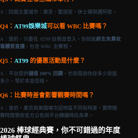
A：四個主要城市：東京、聖胡安、休士頓與邁阿密。
Q4：
AT99娛樂城
可以看 WBC 比賽嗎？
A：是的，只要在 AT99 註冊並登入，你就能
終生免費收
看體育直播
，包含 WBC 全賽程。
Q5：
AT99
的優惠活動是什麼？
A：平台提供
儲值 100% 回饋
，也就是說你存多少就返
多少，等於本金倍增。
Q6：比賽時差會影響觀賽時間嗎？
A：會的，東京與美國場次因地區不同有時差，實際開
賽時間需依官方公告與平台轉播時段為準。
2026 棒球經典賽，你不可錯過的年度