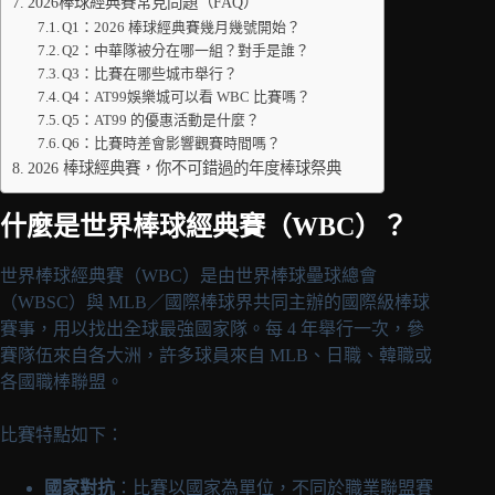
2026棒球經典賽常見問題（FAQ）
Q1：2026 棒球經典賽幾月幾號開始？
Q2：中華隊被分在哪一組？對手是誰？
Q3：比賽在哪些城市舉行？
Q4：AT99娛樂城可以看 WBC 比賽嗎？
Q5：AT99 的優惠活動是什麼？
Q6：比賽時差會影響觀賽時間嗎？
2026 棒球經典賽，你不可錯過的年度棒球祭典
什麼是世界棒球經典賽（WBC）？
世界棒球經典賽（WBC）是由世界棒球壘球總會
（WBSC）與 MLB／國際棒球界共同主辦的國際級棒球
賽事，用以找出全球最強國家隊。每 4 年舉行一次，參
賽隊伍來自各大洲，許多球員來自 MLB、日職、韓職或
各國職棒聯盟。
比賽特點如下：
國家對抗
：比賽以國家為單位，不同於職業聯盟賽