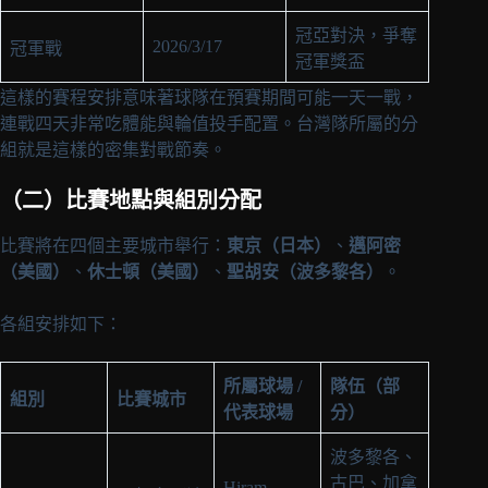
冠亞對決，爭奪
2026/3/17
冠軍戰
冠軍獎盃
這樣的賽程安排意味著球隊在預賽期間可能一天一戰，
連戰四天非常吃體能與輪值投手配置。台灣隊所屬的分
組就是這樣的密集對戰節奏。
（二）比賽地點與組別分配
比賽將在四個主要城市舉行：
東京（日本）
、
邁阿密
（美國）
、
休士頓（美國）
、
聖胡安（波多黎各）
。
各組安排如下：
所屬球場 /
隊伍（部
組別
比賽城市
代表球場
分）
波多黎各、
古巴、加拿
Hiram