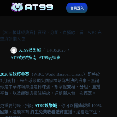
會員登入
【2026棒球經典賽】賽程、分組、直播線上看，WBC完
整資訊懶人包
AT99娛樂城
14/10/2025
AT99娛樂指南
,
AT99玩運彩
2026棒球經典賽
（WBC, World Baseball Classic）即將於
3 月開打，是全球最頂尖國家棒球隊對決的盛事。無論
你是中華隊粉絲還是棒球迷，想掌握
賽程、分組、直播
平台
、以及觀賽與投注秘訣，這篇懶人包一次搞定。
更重要的是，搭配
AT99娛樂城
，你可以
儲值就送 100%
回饋
，還能享有
終生免費收看體育直播
。邊看邊下注，