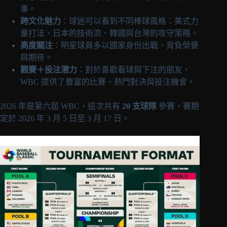
事。
跨文化魅力
：球迷可以看到不同棒球風格：美式力
量打法、日本的技術流、韓國與台灣的攻守策略。
高度關注
：明星球員多以國家身份出戰，背負榮譽
與期待。
觀賽＋投注潛力
：對於喜歡看球與下注的朋友，
WBC 提供了豐富的比賽、熱門對決與投注機會。
2026 年是第六屆 WBC，這次共有
20 支球隊
參賽，賽期
定於 2026 年 3 月 5 日至 3 月 17 日。