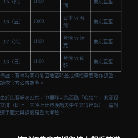
11:00
3/5（四）
東京巨蛋
洲
日本 vs 台
18:00
3/6（五）
東京巨蛋
灣
台灣 vs 捷
11:00
3/7（六）
東京巨蛋
克
台灣 vs 南
11:00
3/8（日）
東京巨蛋
韓
備註：賽事時間可能因地區時差或轉播需要略作調整，
請依官方公告為準。
由於比賽場次密集，中華隊可能面臨「晚接午」的賽程
安排（即上一天晚上比賽後隔天中午又得出戰），這對
選手體力與調度是重大考驗。