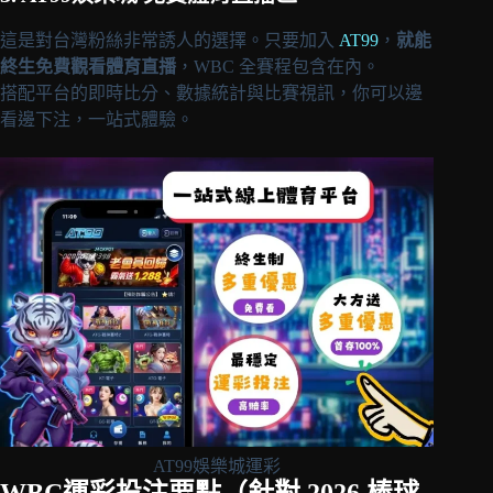
這是對台灣粉絲非常誘人的選擇。只要加入
AT99
，
就能
終生免費觀看體育直播
，WBC 全賽程包含在內。
搭配平台的即時比分、數據統計與比賽視訊，你可以邊
看邊下注，一站式體驗。
AT99娛樂城運彩