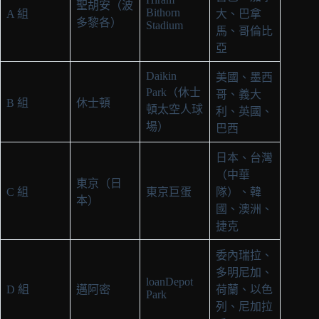
聖胡安（波
Bithorn
A 組
大、巴拿
多黎各）
Stadium
馬、哥倫比
亞
Daikin
美國、墨西
Park（休士
哥、義大
B 組
休士頓
頓太空人球
利、英國、
場）
巴西
日本、台灣
（中華
東京（日
C 組
東京巨蛋
隊）、韓
本）
國、澳洲、
捷克
委內瑞拉、
多明尼加、
loanDepot
D 組
邁阿密
荷蘭、以色
Park
列、尼加拉