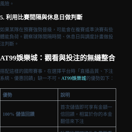
風險。
5. 利用比賽間隔與休息日做判斷
如果某隊在預賽強勢晉級，可能會在複賽或準決賽有些
體能負荷。觀察球隊間隔時間、休息日與調度計畫做投
注判斷。
AT99娛樂城
：觀看與投注的無縫整合
搭配這樣的國際賽事，在選擇平台時「直播品質、下注
系統、優惠回饋」缺一不可。
AT99娛樂城
的優勢如下：
優勢
說明
首次儲值即可享有金額一
100% 儲值回饋
倍回饋，相當於你的本金
翻倍來下注