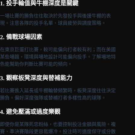
1. 投手輪值與牛棚深度是關鍵
一場比賽的勝負往往取決於先發投手與後援牛棚的表
現。注意各隊的投手名單、球員疲勞與調度策略。
2. 備戰球場因素
在東京巨蛋打比賽，較可能偏向打者較有利；而在美國
某些場館，環境與場地設計可能偏向投手。了解場地特
色能幫助你判斷比賽可能的傾向。
3. 觀察板凳深度與替補能力
若比賽進入延長或牛棚輪替頻繁時，板凳深度往往決定
勝負。偏好深度強隊或替補打者多樣性高的球隊。
4. 避免壓滿或過度樂觀
即使你是某隊死忠粉絲，也要控制投注金額與風險。複
賽、準決賽階段更容易爆冷。投注時可適度保守或分散