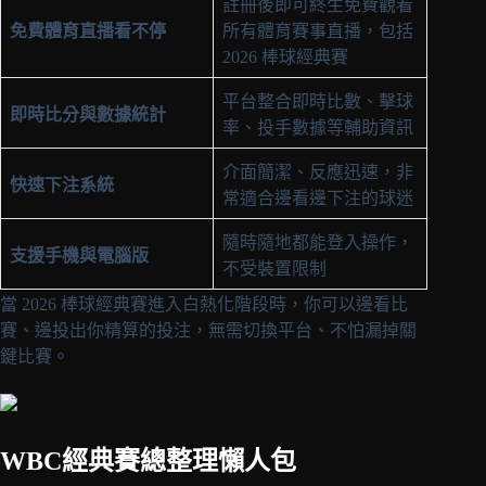
註冊後即可終生免費觀看
免費體育直播看不停
所有體育賽事直播，包括
2026 棒球經典賽
平台整合即時比數、擊球
即時比分與數據統計
率、投手數據等輔助資訊
介面簡潔、反應迅速，非
快速下注系統
常適合邊看邊下注的球迷
隨時隨地都能登入操作，
支援手機與電腦版
不受裝置限制
當 2026 棒球經典賽進入白熱化階段時，你可以邊看比
賽、邊投出你精算的投注，無需切換平台、不怕漏掉關
鍵比賽。
WBC經典賽總整理懶人包