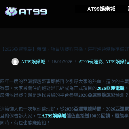
AT99娛樂城
【2026亞運電競】時間、項目與賽程直播，這裡通通幫你準備
AT99娛樂城
16/01/2026
AT99玩運彩
,
AT99娛樂
四年一度的亞洲體壇盛事即將再次引爆大家的熱血，這次的主戰
賽事，大家最關注的絕對是已經成為正式項目的
2026亞運電競
。
麼時候出賽？還是想找最穩的平台參與
2026亞運電競運彩
預測？
這篇懶人包一次幫你整理好，從
2026亞運電競時間
、
2026亞運
且偷偷告訴大家，在
AT99娛樂城
儲值直接送100%回饋，還能
同時，荷包也能賺飽飽！