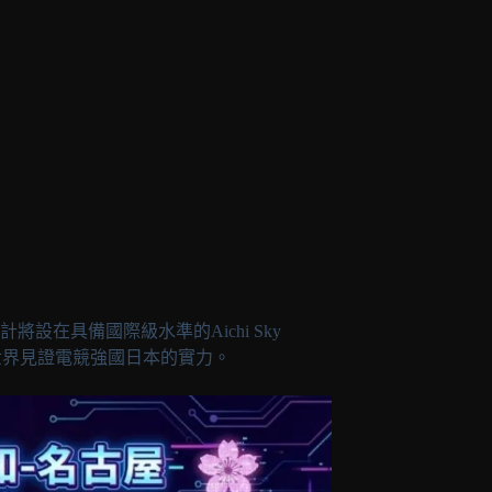
在具備國際級水準的Aichi Sky
世界見證電競強國日本的實力。