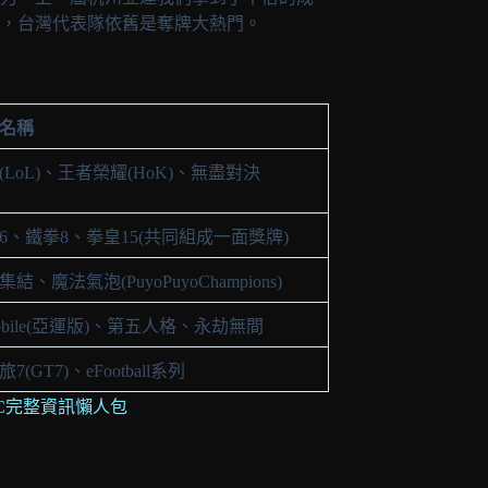
，台灣代表隊依舊是奪牌大熱門。
名稱
LoL)、王者榮耀(HoK)、無盡對決
6、鐵拳8、拳皇15(共同組成一面獎牌)
、魔法氣泡(PuyoPuyoChampions)
obile(亞運版)、第五人格、永劫無間
(GT7)、eFootball系列
C完整資訊懶人包