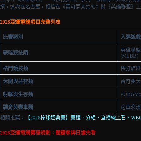
績，這次在名古屋，相信在《寶可夢大集結》與《英雄聯盟》上
2026亞運電競項目完整列表
比賽類別
入選遊戲
英雄聯盟(
戰略競技類
(MLBB)
格鬥競技類
快打旋風
休閒與益智類
寶可夢大集結
射擊與生存類
PUBGM
體育與賽車類
跑車浪漫旅7
相關推薦：
【2026棒球經典賽】賽程、分組、直播線上看，WB
2026亞運電競賽程規劃：關鍵奪牌日搶先看