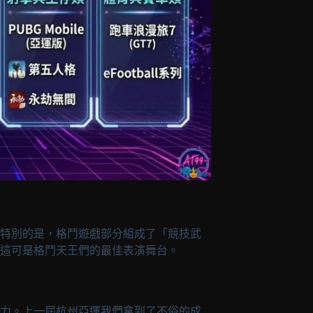
特別的是，格鬥遊戲部分組成了「競技武
，這可是格鬥天王們的最佳表演舞台。
力。上一屆杭州亞運我們拿到了不俗的成