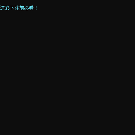
，運彩下注前必看！