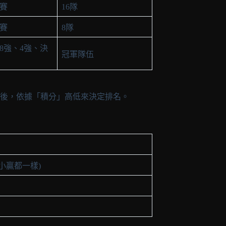
賽
16隊
賽
8隊
8強、4強、決
冠軍隊伍
賽後，依據「積分」高低來決定排名。
小贏都一樣)