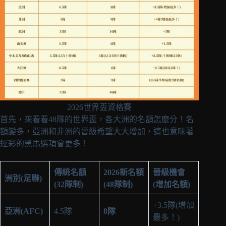
2026世界盃資格賽
首先，來看看48隊的世界盃，各大洲的名額怎麼分！名
額變多，亞洲和非洲的晉級希望大大增加，這也意味著
運彩的黑馬選項會更多！
傳統名額
2026新名額
晉級機會
洲別(足聯)
(32隊制)
(48隊制)
(增加名額)
+3.5隊(增加
亞洲(AFC)
4.5隊
8隊
最多！)