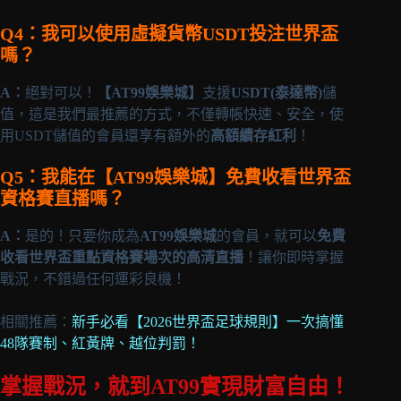
Q4：我可以使用虛擬貨幣USDT投注世界盃
嗎？
A：
絕對可以！
【AT99娛樂城】
支援
USDT(泰達幣)
儲
值，這是我們最推薦的方式，不僅轉帳快速、安全，使
用USDT儲值的會員還享有額外的
高額續存紅利
！
Q5：我能在【AT99娛樂城】免費收看世界盃
資格賽直播嗎？
A：
是的！只要你成為
AT99娛樂城
的會員，就可以
免費
收看世界盃重點資格賽場次的高清直播
！讓你即時掌握
戰況，不錯過任何運彩良機！
相關推薦：
新手必看【2026世界盃足球規則】一次搞懂
48隊賽制、紅黃牌、越位判罰！
掌握戰況，就到AT99實現財富自由！