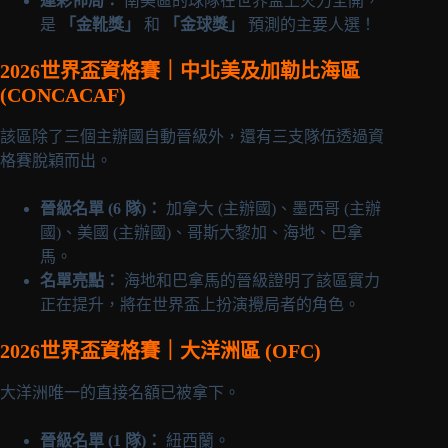
運彩佈局：
南美區的球隊在世界盃上火力全開，
是
「金靴獎」
和
「金球獎」
預測的主要人選！
2026世界盃資格賽｜中北美及加勒比海區
(CONCACAF)
該區除了三個主辦國自動晉級外，還有三支隊伍透過資
格賽脫穎而出。
晉級名單 (6 隊)：
加拿大 (主辦國)、墨西哥 (主辦
國)、美國 (主辦國)、哥斯大黎加、海地、巴拿
馬。
名單亮點：
海地和巴拿馬的晉級證明了該區實力
正在提升，將在世界盃上扮演攪局者的角色。
2026世界盃資格賽｜大洋洲區 (OFC)
大洋洲唯一的直接名額已被拿下。
晉級名單 (1 隊)：
紐西蘭。