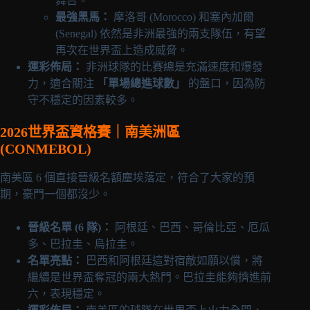
舞台。
最強黑馬：
摩洛哥 (Morocco) 和塞內加爾
(Senegal) 依然是非洲最強的兩支隊伍，有望
再次在世界盃上造成威脅。
運彩佈局：
非洲球隊的比賽總是充滿速度和爆發
力，適合關注
「單場總進球數」
的盤口，因為防
守不穩定的因素較多。
2026世界盃資格賽｜南美洲區
(CONMEBOL)
南美區 6 個直接晉級名額塵埃落定，符合了大家的預
期，豪門一個都沒少。
晉級名單 (6 隊)：
阿根廷、巴西、哥倫比亞、厄瓜
多、巴拉圭、烏拉圭。
名單亮點：
巴西和阿根廷這對宿敵如願以償，將
繼續是世界盃奪冠的兩大熱門。巴拉圭能夠擠進前
六，表現穩定。