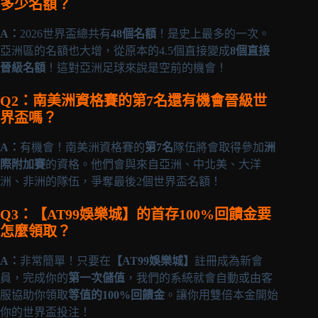
多少名額？
A：
2026世界盃總共有
48個名額
！是史上最多的一次。
亞洲區的名額也大增，從原本的4.5個直接變成
8個直接
晉級名額
！這對亞洲足球來說是空前的機會！
Q2：南美洲資格賽的第7名還有機會晉級世
界盃嗎？
A：
有機會！南美洲資格賽的
第7名
隊伍將會取得參加
洲
際附加賽
的資格。他們會與來自亞洲、中北美、大洋
洲、非洲的隊伍，爭奪最後2個世界盃名額！
Q3：【AT99娛樂城】的首存100%回饋金要
怎麼領取？
A：
非常簡單！只要在
【AT99娛樂城】
註冊成為新會
員，完成你的
第一次儲值
，我們的系統就會自動或由客
服協助你領取
等值的100%回饋金
。讓你用雙倍本金開始
你的世界盃投注！