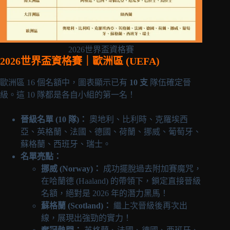
2026世界盃資格賽
2026世界盃資格賽｜歐洲區 (UEFA)
歐洲區 16 個名額中，圖表顯示已有
10 支
隊伍確定晉
級。這 10 隊都是各自小組的第一名！
晉級名單 (10 隊)：
奧地利、比利時、克羅埃西
亞、英格蘭、法國、德國、荷蘭、挪威、葡萄牙、
蘇格蘭、西班牙、瑞士。
名單亮點：
挪威 (Norway)：
成功擺脫過去附加賽魔咒，
在哈蘭德 (Haaland) 的帶領下，鎖定直接晉級
名額，絕對是 2026 年的潛力黑馬！
蘇格蘭 (Scotland)：
繼上次晉級後再次出
線，展現出強勁的實力！