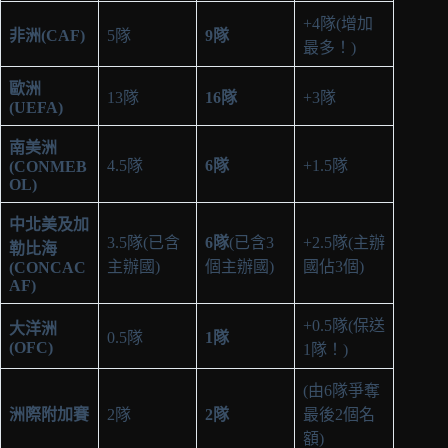
+4隊(增加
非洲(CAF)
5隊
9隊
最多！)
歐洲
13隊
16隊
+3隊
(UEFA)
南美洲
4.5隊
6隊
+1.5隊
(CONMEB
OL)
中北美及加
3.5隊(已含
6隊
(已含3
+2.5隊(主辦
勒比海
主辦國)
個主辦國)
國佔3個)
(CONCAC
AF)
+0.5隊(保送
大洋洲
0.5隊
1隊
(OFC)
1隊！)
(由6隊爭奪
洲際附加賽
2隊
2隊
最後2個名
額)