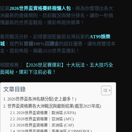
這篇
2026世界盃資格賽終極懶人包
，將為你整理出各大
洲最新的晉級規則、目前戰況與積分排名。讓你一秒搞
懂最新的世界盃戰局，運彩佈局快狠準！
看完戰況分析，記得要搭配最挺台灣玩家的
AT99娛樂
城
！我們有
首儲100%回饋金
的超狂優惠，讓你用雙倍本
金，提前佈局，稱霸2026世界盃運彩！
相關推薦：
【2026世足賽運彩】十大玩法、五大技巧全
面揭秘，運彩下注前必看！
文章目錄
2026世界盃各洲名額分配(史上最多！)
世界盃資格賽各大洲戰況與最新結果(截至2025年底)
2026世界盃資格賽｜歐洲區 (UEFA)
2026世界盃資格賽｜亞洲區 (AFC)
2026世界盃資格賽｜非洲區 (CAF)
2026世界盃資格賽｜南美洲區 (CONMEBOL)