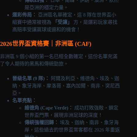
傳統四強：
日本、南韓、伊朗、澳洲，依然
是亞洲的穩定力量。
運彩佈局：
亞洲區名單確定，這 8 隊在世界盃小
組賽中通常被視為
「受讓」
方，是運彩玩家尋找
高賠率受讓贏球或逼和的機會！
2026世界盃資格賽｜非洲區 (CAF)
非洲區 9 個小組的第一名已經全數確定，這份名單充滿
了令人期待的黑馬和傳統勁旅。
晉級名單 (9 隊)：
阿爾及利亞、維德角、埃及、迦
納、象牙海岸、摩洛哥、塞內加爾、南非、突尼西
亞。
名單亮點：
維德角 (Cape Verde)：
成功打敗強敵，鎖定
世界盃門票，展現非洲足球的深度！
傳統強權回歸：
埃及、迦納、南非、象牙海
岸，這些過去的世界盃常客都在 2026 年重返