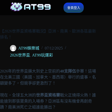
會員登入
【2026世界盃資格賽戰況】亞洲、南美、歐洲各區最新
排名！
AT99娛樂城
07/12/2025
2026世界盃
,
AT99玩運彩
2026年的世界盃擴大到史上空前的
48支隊伍
參賽！這場
在北美三國（美國、加拿大、墨西哥）舉行的盛事，名
額變多了，但競爭卻更激烈了！
現在，全球五大洲的
世界盃資格賽
戰火正燒得火熱！誰
能搶到那張寶貴的入場券？亞洲區有沒有機會再創奇
蹟？南美洲死亡之組誰能勝出？