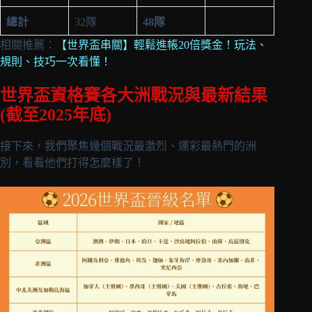
總計
32隊
48隊
相關推薦：
【世界盃串關】輕鬆進帳20倍獎金！玩法、
規則、技巧一次看懂！
世界盃資格賽各大洲戰況與最新結果
(截至2025年底)
接下來，我們聚焦幾個戰況最激烈、運彩最熱門的洲
別，看看他們打得怎麼樣了！