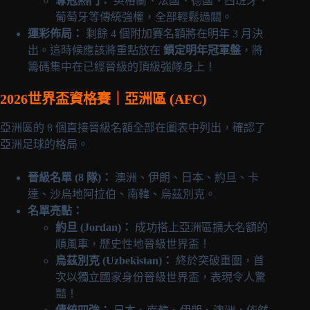
奪冠熱門：
英格蘭、法國、德國、西班牙、
葡萄牙等傳統強權，全部輕鬆過關。
運彩佈局：
剩餘 4 個附加賽名額將在明年 3 月決
出。這時候應該將重點放在
鎖定明年冠軍盤
，將
籌碼集中在已經晉級的頂級強隊身上！
2026世界盃資格賽｜亞洲區 (AFC)
亞洲區的 8 個直接晉級名額全部在圖表中列出，確認了
亞洲足球的格局。
晉級名單 (8 隊)：
澳洲、伊朗、日本、約旦、卡
達、沙烏地阿拉伯、南韓、烏茲別克。
名單亮點：
約旦 (Jordan)：
成功搭上亞洲區擴大名額的
順風車，歷史性地晉級世界盃！
烏茲別克 (Uzbekistan)：
終於突破重圍，首
次以獨立國家身份晉級世界盃，表現令人驚
豔！