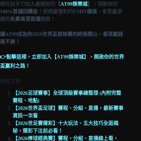
現在就手刀加入最挺你的
【
AT99娛樂城
】
，領取你的
100%首儲回饋金
！使用最便利的
USDT儲值
，享受最頂
級的
免費高清直播
服務！
讓AT99成為你2026世界盃資格賽的終極靠山，看球贏錢
兩不誤！
👉點擊這裡，立即加入【AT99娛樂城】，開啟你的世界
盃贏利之路！
精選文章:
【2026足球賽事】全球頂級賽事總整理 (內附完整
賽程、地點)
【2026世界盃足球】賽程、分組、直播，最新賽事
資訊一次看
【2026世足賽運彩】十大玩法、五大技巧全面揭
秘，運彩下注前必看！
【2026棒球經典賽】賽程、分組、直播線上看，