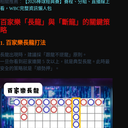
相關推薦：
【2026棒球經典賽】賽程、分組、直播線上
看，WBC完整資訊懶人包
百家樂「長龍」與「斷龍」的關鍵策
略
1. 百家樂長龍打法
長龍出現時，建議採「跟龍不逆龍」原則。
一旦你看到莊家連開 5 次以上，就是典型長龍。此時最
安全的策略就是「順勢押」。