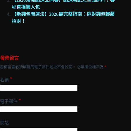
【2026澳洲網球公開賽】網球新紀元全面開打！賽
程直播懶人包
【新錢包開運法】2026最完整指南：挑對錢包輕鬆
招財！
發佈留言
發佈留言必須填寫的電子郵件地址不會公開。
必填欄位標示為
*
*
名稱
*
電子郵件
網站