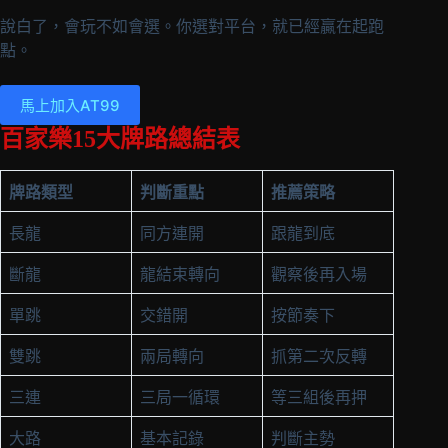
說白了，會玩不如會選。你選對平台，就已經贏在起跑
點。
馬上加入AT99
百家樂15大牌路總結表
牌路類型
判斷重點
推薦策略
長龍
同方連開
跟龍到底
斷龍
龍結束轉向
觀察後再入場
單跳
交錯開
按節奏下
雙跳
兩局轉向
抓第二次反轉
三連
三局一循環
等三組後再押
大路
基本記錄
判斷主勢