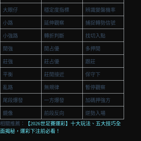
大眼仔
穩定度指標
辨識變盤機率
小路
延伸觀察
捕捉轉勢信號
小強路
轉折判斷
找切入點
閒強
閒占優
多押閒
莊強
莊占優
跟莊
平衡
莊閒接近
保守下
亂路
無規律
暫停觀察
尾段爆發
一方爆發
加碼押強方
鏡像
前段反向
逆勢入場
相關推薦：
【2026世足賽運彩】十大玩法、五大技巧全
面揭秘，運彩下注前必看！