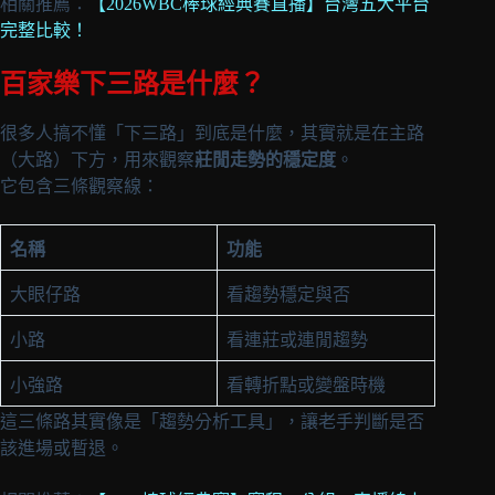
相關推薦：
【2026WBC棒球經典賽直播】台灣五大平台
完整比較！
百家樂下三路是什麼？
很多人搞不懂「下三路」到底是什麼，其實就是在主路
（大路）下方，用來觀察
莊閒走勢的穩定度
。
它包含三條觀察線：
名稱
功能
大眼仔路
看趨勢穩定與否
小路
看連莊或連閒趨勢
小強路
看轉折點或變盤時機
這三條路其實像是「趨勢分析工具」，讓老手判斷是否
該進場或暫退。