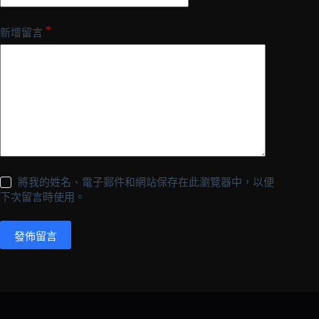
*
新增留言
將我的姓名、電子郵件和網站保存在此瀏覽器中，以便
下次留言時使用。
發佈留言