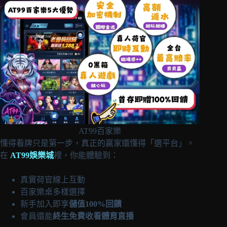
AT99百家樂
懂得看牌只是第一步，真正的贏家還懂得「選平台」。
在
AT99娛樂城
裡，你能體驗到：
真實荷官線上互動
百家樂桌多樣選擇
新手加入即享
儲值100%回饋
會員還能
終生免費收看體育直播