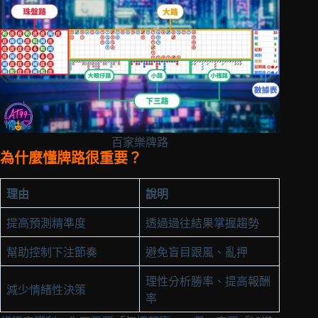
百家樂牌路
為什麼懂牌路很重要？
理由
說明
提高預測精準度
透過過往結果掌握趨勢
幫助控制下注節奏
避免盲目跟風、亂押
理性分析勝率、提高報酬
減少情緒性決策
率