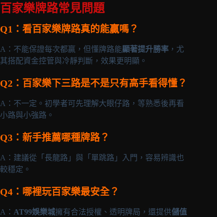
百家樂牌路常見問題
Q1：看百家樂牌路真的能贏嗎？
A：不能保證每次都贏，但懂牌路能
顯著提升勝率
，尤
其搭配資金控管與冷靜判斷，效果更明顯。
Q2：百家樂下三路是不是只有高手看得懂
？
A：不一定。初學者可先理解大眼仔路，等熟悉後再看
小路與小強路。
Q3：新手推薦哪種牌路？
A：建議從「長龍路」與「單跳路」入門，容易辨識也
較穩定。
Q4：哪裡玩百家樂最安全？
A：
AT99娛樂城
擁有合法授權、透明牌局，還提供
儲值