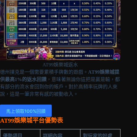
AT99娛樂城返水
德州撲克是一個需要累積手牌數的遊戲。
AT99娛樂城提
供最高1%的返水回饋
，意味著無論你這把是贏是輸，都
有部分的流水會回到你的帳戶。對於高頻率玩牌的人來
說，這是一筆非常有感的被動收入。
馬上領取100%回饋
AT99娛樂城平台優勢表
優勢項目
詳細內容
對玩家的好處