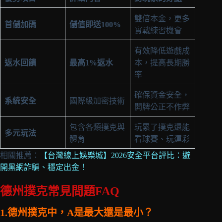
雙倍本金，更多
首儲加碼
儲值即送100%
實戰練習機會
有效降低遊戲成
返水回饋
最高1%返水
本，提高長期勝
率
確保資金安全，
系統安全
國際級加密技術
開牌公正不作弊
包含各類撲克與
玩累了撲克還能
多元玩法
體育
看球賽、玩運彩
相關推薦：
【台灣線上娛樂城】2026安全平台評比：避
開黑網詐騙、穩定出金！
德州撲克常見問題FAQ
1.德州撲克中，A是最大還是最小？