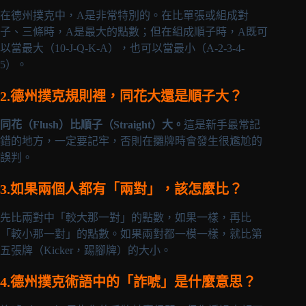
在德州撲克中，A是非常特別的。在比單張或組成對
子、三條時，A是最大的點數；但在組成順子時，A既可
以當最大（10-J-Q-K-A），也可以當最小（A-2-3-4-
5）。
2.德州撲克規則裡，同花大還是順子大？
同花（Flush）比順子（Straight）大。
這是新手最常記
錯的地方，一定要記牢，否則在攤牌時會發生很尷尬的
誤判。
3.如果兩個人都有「兩對」，該怎麼比？
先比兩對中「較大那一對」的點數，如果一樣，再比
「較小那一對」的點數。如果兩對都一模一樣，就比第
五張牌（Kicker，踢腳牌）的大小。
4.德州撲克術語中的「詐唬」是什麼意思？