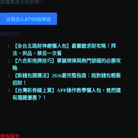
成職業高手的夢想。
註冊加入AT99娛樂城
精選文章:
【全台五路財神廟懶人包】最靈驗求財攻略！拜
法、供品、禁忌一次看
【六合彩拖牌技巧】掌握規律與熱門號碼的必勝攻
略
【新錢包開運法】2026最完整指南：挑對錢包輕鬆
招財！
【台灣彩券線上買】APP操作教學懶人包，竟然還
有隱藏優惠？！
發佈留言