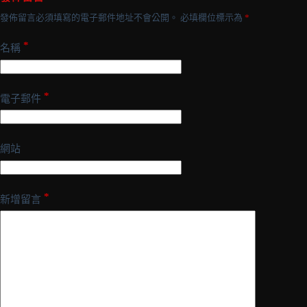
發佈留言必須填寫的電子郵件地址不會公開。
必填欄位標示為
*
*
名稱
*
電子郵件
網站
*
新增留言