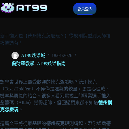
會員登入
新手懶人包【德州撲克怎麼玩？】從規則牌型到大師技
巧通通有！
AT99娛樂城
18/01/2026
偏財運教學
,
AT99娛樂指南
想學會世界上最受歡迎的撲克遊戲嗎？德州撲克
（TexasHold’em）不僅僅是運氣的較量，更是心理戰、
機率與勇氣的結合。很多人看到電視上的職業選手推入
全籌碼（All-in）覺得超帥，但回過頭來卻不知道
德州撲
克怎麼玩
。
這篇文章將從最基礎的
德州撲克規則
講起，帶你認識
德