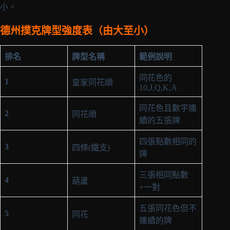
小。
德州撲克牌型強度表（由大至小）
排名
牌型名稱
範例說明
同花色的
1
皇家同花順
10,J,Q,K,A
同花色且數字連
2
同花順
續的五張牌
四張點數相同的
3
四條(鐵支)
牌
三張相同點數
4
葫蘆
+一對
五張同花色但不
5
同花
連續的牌