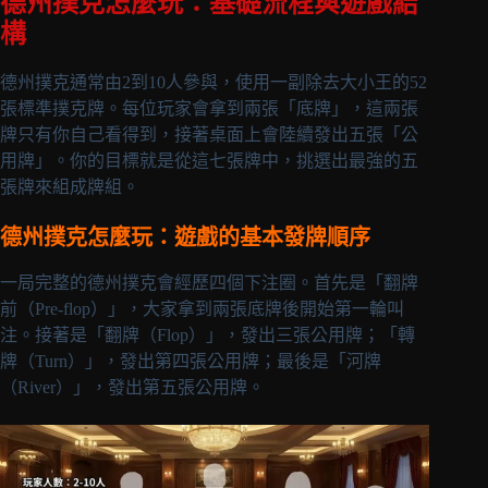
德州撲克怎麼玩：基礎流程與遊戲結
構
德州撲克通常由2到10人參與，使用一副除去大小王的52
張標準撲克牌。每位玩家會拿到兩張「底牌」，這兩張
牌只有你自己看得到，接著桌面上會陸續發出五張「公
用牌」。你的目標就是從這七張牌中，挑選出最強的五
張牌來組成牌組。
德州撲克怎麼玩：遊戲的基本發牌順序
一局完整的德州撲克會經歷四個下注圈。首先是「翻牌
前（Pre-flop）」，大家拿到兩張底牌後開始第一輪叫
注。接著是「翻牌（Flop）」，發出三張公用牌；「轉
牌（Turn）」，發出第四張公用牌；最後是「河牌
（River）」，發出第五張公用牌。